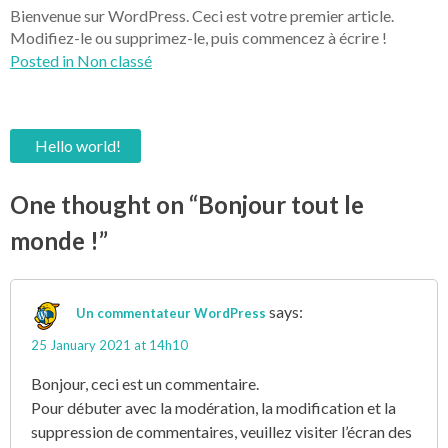
Bienvenue sur WordPress. Ceci est votre premier article.
Modifiez-le ou supprimez-le, puis commencez à écrire !
Posted in
Non classé
Hello world!
P
o
One thought on “
Bonjour tout le
s
monde !
”
t
n
says:
Un commentateur WordPress
a
25 January 2021 at 14h10
v
Bonjour, ceci est un commentaire.
Pour débuter avec la modération, la modification et la
i
suppression de commentaires, veuillez visiter l’écran des