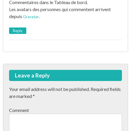
g
Commentaires dans le Tableau de bord.
Les avatars des personnes qui commentent arrivent
a
depuis
.
Gravatar
t
Reply
i
o
n
Leave a Reply
Your email address will not be published.
Required fields
are marked
*
Comment